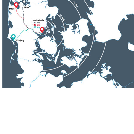
Juelsminde Havn & Mari
- tæt på det hele...