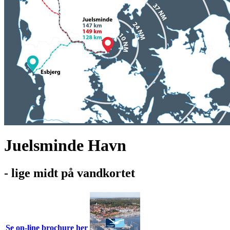
Juelsminde Havn
- lige midt på vandkortet
Se on-line brochure her