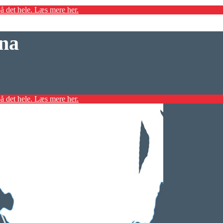
å det hele. Læs mere her.
na
å det hele. Læs mere her.