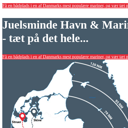
Få en bådplads i en af Danmarks mest populære mariner, og vær tæt p
Juelsminde Havn & Mari
- tæt på det hele...
Få en bådplads i en af Danmarks mest populære mariner, og vær tæt p