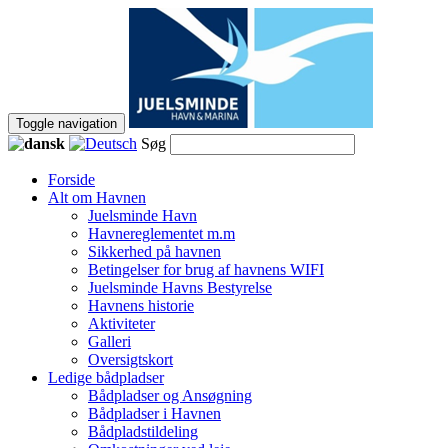
Toggle navigation
Søg
Forside
Alt om Havnen
Juelsminde Havn
Havnereglementet m.m
Sikkerhed på havnen
Betingelser for brug af havnens WIFI
Juelsminde Havns Bestyrelse
Havnens historie
Aktiviteter
Galleri
Oversigtskort
Ledige bådpladser
Bådpladser og Ansøgning
Bådpladser i Havnen
Bådpladstildeling