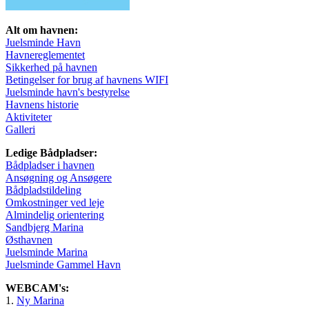
Alt om havnen:
Juelsminde Havn
Havnereglementet
Sikkerhed på havnen
Betingelser for brug af havnens WIFI
Juelsminde havn's bestyrelse
Havnens historie
Aktiviteter
Galleri
Ledige Bådpladser:
Bådpladser i havnen
Ansøgning og Ansøgere
Bådpladstildeling
Omkostninger ved leje
Almindelig orientering
Sandbjerg Marina
Østhavnen
Juelsminde Marina
Juelsminde Gammel Havn
WEBCAM's:
1.
Ny Marina