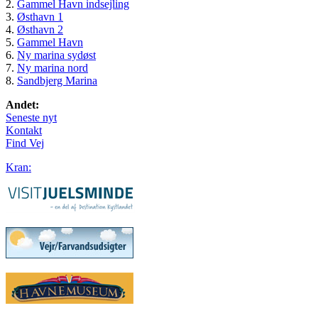
2.
Gammel Havn indsejling
3.
Østhavn 1
4.
Østhavn 2
5.
Gammel Havn
6.
Ny marina sydøst
7.
Ny marina nord
8.
Sandbjerg Marina
Andet:
Seneste nyt
Kontakt
Find Vej
Kran: